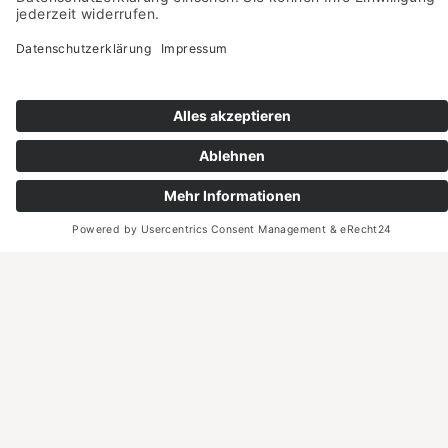
Ebenso danken wir allen weiteren
Unterstützern und Förderern! Ein Übersicht
finden Sie
hier
.
Die Urheberrechte liegen bei den abgebildeten
Personen bzw. den jeweiligen Fotografen, Verlagen
und Agenturen.